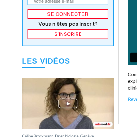
Vous n'êtes pas inscrit?
S'INSCRIRE
LES VIDÉOS
Comm
expl
clin
Reve
Céline Brockmann, Dr en biologie, Genève.