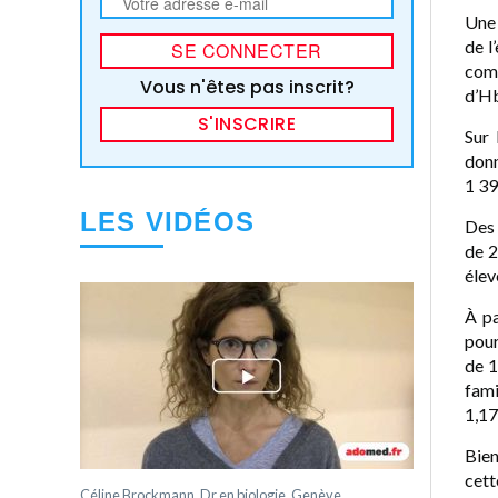
Une 
de l
comp
Vous n'êtes pas inscrit?
d’H
S'INSCRIRE
Sur 
donn
1 39
LES VIDÉOS
Des 
de 2
élev
À pa
pour
de 1
fami
1,17
Bien
cett
Céline Brockmann, Dr en biologie, Genève.