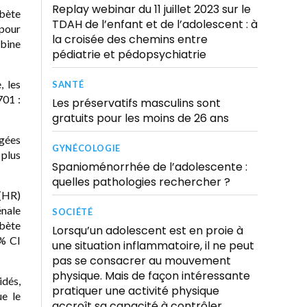
Replay webinar du 11 juillet 2023 sur le
abète
TDAH de l’enfant et de l’adolescent : à
 pour
la croisée des chemins entre
obine
pédiatrie et pédopsychiatrie
, les
SANTÉ
701 :
Les préservatifs masculins sont
gratuits pour les moins de 26 ans
âgées
GYNÉCOLOGIE
 plus
Spanioménorrhée de l’adolescente :
quelles pathologies rechercher ?
 (HR)
énale
SOCIÉTÉ
abète
Lorsqu’un adolescent est en proie à
 % CI
une situation inflammatoire, il ne peut
pas se consacrer au mouvement
physique. Mais de façon intéressante
idés,
pratiquer une activité physique
e le
accroît sa capacité à contrôler