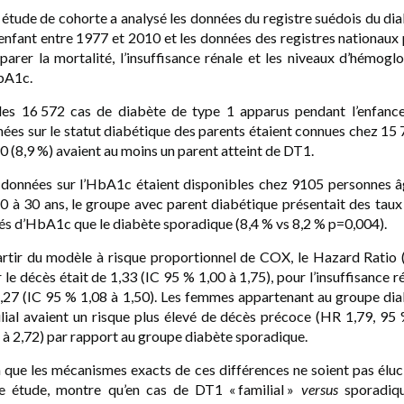
étude de cohorte a analysé les données du registre suédois du di
’enfant entre 1977 et 2010 et les données des registres nationaux
arer la mortalité, l’insuffisance rénale et les niveaux d’hémogl
bA1c.
les 16 572 cas de diabète de type 1 apparus pendant l’enfance
ées sur le statut diabétique des parents étaient connues chez 15 
0 (8,9 %) avaient au moins un parent atteint de DT1.
données sur l’HbA1c étaient disponibles chez 9105 personnes 
0 à 30 ans, le groupe avec parent diabétique présentait des taux
és d’HbA1c que le diabète sporadique (8,4 % vs 8,2 % p=0,004).
rtir du modèle à risque proportionnel de COX, le Hazard Ratio
 le décès était de 1,33 (IC 95 % 1,00 à 1,75), pour l’insuffisance r
,27 (IC 95 % 1,08 à 1,50). Les femmes appartenant au groupe di
lial avaient un risque plus élevé de décès précoce (HR 1,79, 95
 à 2,72) par rapport au groupe diabète sporadique.
 que les mécanismes exacts de ces différences ne soient pas éluc
e étude, montre qu’en cas de DT1 « familial »
versus
sporadiqu