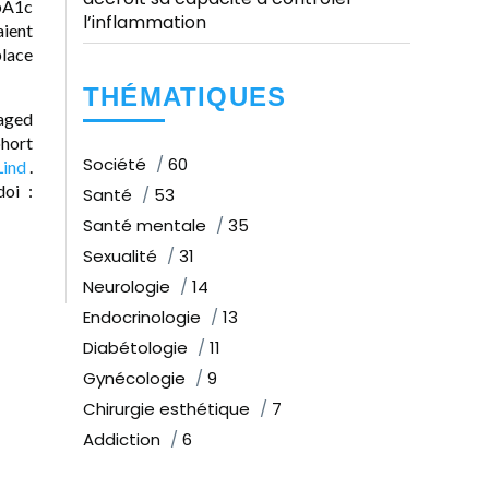
bA1c
l’inflammation
aient
place
THÉMATIQUES
-aged
ohort
Société
60
Lind
.
oi :
Santé
53
Santé mentale
35
Sexualité
31
Neurologie
14
Endocrinologie
13
Diabétologie
11
Gynécologie
9
Chirurgie esthétique
7
Addiction
6