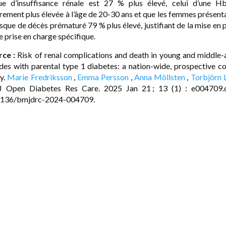
que d’insuffisance rénale est 27 % plus élevé, celui d’une H
rement plus élevée à l’âge de 20-30 ans et que les femmes présent
isque de décès prématuré 79 % plus élevé, justifiant de la mise en 
e prise en charge spécifique.
rce :
Risk of renal complications and death in young and middle
es with parental type 1 diabetes: a nation-wide, prospective c
y.
Marie Fredriksson
,
Emma Persson
,
Anna Möllsten
,
Torbjörn 
 Open Diabetes Res Care. 2025 Jan 21 ; 13 (1) : e004709.d
1136/bmjdrc-2024-004709.