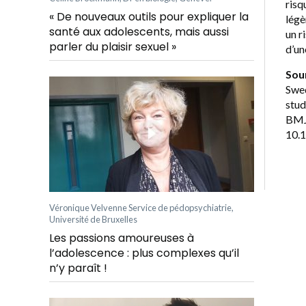
ris
« De nouveaux outils pour expliquer la
légè
santé aux adolescents, mais aussi
un r
parler du plaisir sexuel »
d’un
Sou
Swed
stud
BMJ
10.
Véronique Velvenne Service de pédopsychiatrie,
Université de Bruxelles
Les passions amoureuses à
l’adolescence : plus complexes qu’il
n’y paraît !