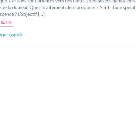
que. Certains sont orientés vers des unités spécialisées dans la pris
 de la douleur. Quels traitements leur proposer ? Y a-t-il une spécif
scence ? L’objectif […]
A SUITE
ne-tonelli