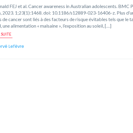
ld FEJ et al. Cancer awareness in Australian adolescents. BMC P
, 2023. 1;23(1):1468. doi: 10.1186/s12889-023-16406-z. Plus d’un
s de cancer sont liés à des facteurs de risque évitables tels que le t
l, une alimentation « malsaine », l’exposition au soleil, […]
A SUITE
rvé Lefèvre