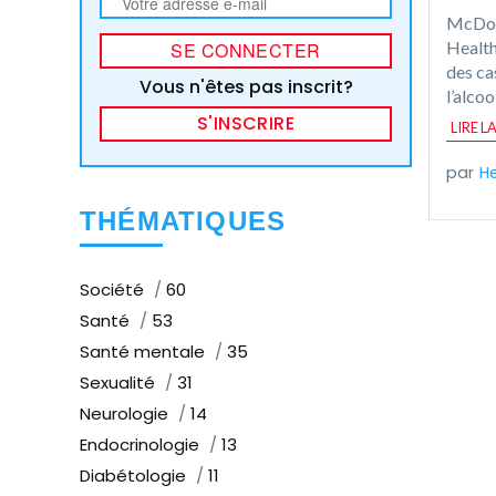
McDona
Health
des ca
Vous n'êtes pas inscrit?
l’alcoo
S'INSCRIRE
LIRE L
He
THÉMATIQUES
Société
60
Santé
53
Santé mentale
35
Sexualité
31
Neurologie
14
Endocrinologie
13
Diabétologie
11