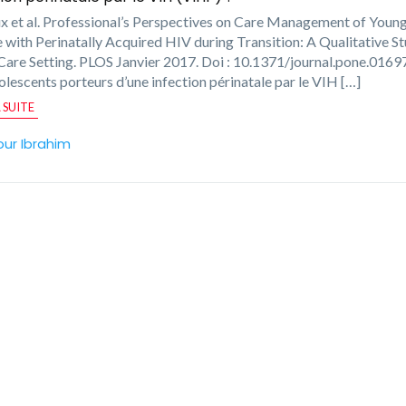
x et al. Professional’s Perspectives on Care Management of Youn
 with Perinatally Acquired HIV during Transition: A Qualitative St
Care Setting. PLOS Janvier 2017. Doi : 10.1371/journal.pone.016
olescents porteurs d’une infection périnatale par le VIH […]
A SUITE
our Ibrahim