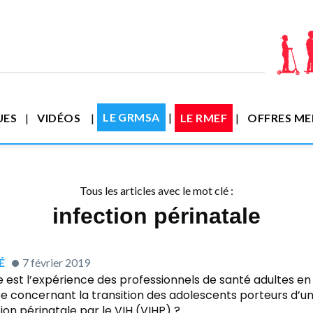
LE GRMSA
UES
VIDÉOS
LE RMEF
OFFRES M
Tous les articles avec le mot clé :
infection périnatale
́
7 février 2019
e est l’expérience des professionnels de santé adultes en
e concernant la transition des adolescents porteurs d’u
tion périnatale par le VIH (VIHP) ?