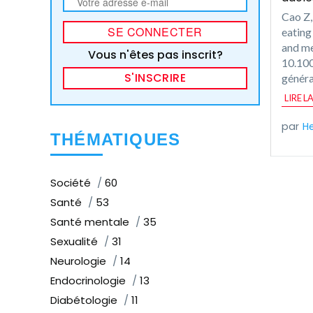
Cao Z,
eating
and me
Vous n'êtes pas inscrit?
10.100
S'INSCRIRE
généra
LIRE L
He
THÉMATIQUES
Société
60
Santé
53
Santé mentale
35
Sexualité
31
Neurologie
14
Endocrinologie
13
Diabétologie
11