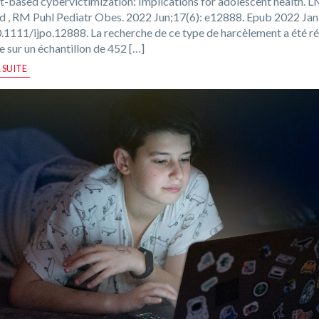
-based cybervictimization: Implications for adolescent health. 
d , RM Puhl Pediatr Obes. 2022 Jun;17(6): e12888. Epub 2022 Jan
0.1111/ijpo.12888. La recherche de ce type de harcèlement a été ré
ne sur un échantillon de 452 […]
A SUITE