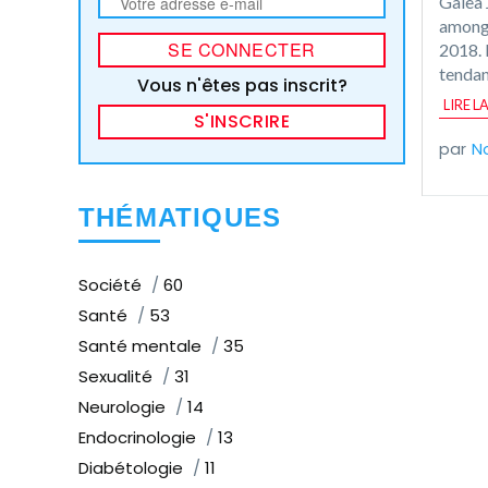
Galea 
among 
2018. 
tendan
Vous n'êtes pas inscrit?
LIRE L
S'INSCRIRE
N
THÉMATIQUES
Société
60
Santé
53
Santé mentale
35
Sexualité
31
Neurologie
14
Endocrinologie
13
Diabétologie
11