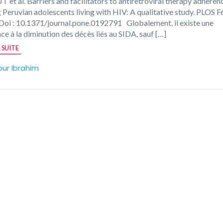
JT et al. Barriers and facilitators to antiretroviral therapy adheren
Peruvian adolescents living with HIV: A qualitative study. PLOS F
Doi : 10.1371/journal.pone.0192791 Globalement, il existe une
ce à la diminution des décès liés au SIDA, sauf […]
A SUITE
our Ibrahim