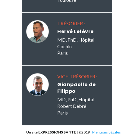
TRÉSORIER :
Hervé Lefèvre
MD, PhD, Hôpital
Cochin
Paris
VICE-TRÉSORIER :
Gianpaollo de
Filippo
MD, PhD, Hôpital
Robert Debré
Paris
Un site
EXPRESSIONS SANTE
| ©2019 |
Mentions Légales