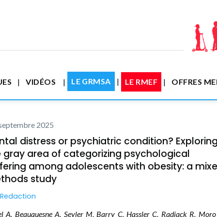
LE GRMSA
UES
VIDÉOS
LE RMEF
OFFRES M
 septembre 2025
tal distress or psychiatric condition? Explorin
 gray area of categorizing psychological
ffering among adolescents with obesity: a mix
thods study
Redaction
el A, Beauquesne A, Seyler M, Barry C, Hassler C, Radjack R, Mor