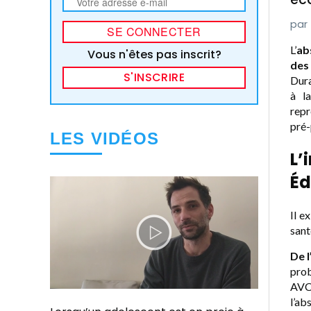
L’
ab
Vous n'êtes pas inscrit?
des 
S'INSCRIRE
Dura
à la
rep
pré
LES VIDÉOS
L’
Éd
Il e
sant
De l
prob
AVC)
l’ab