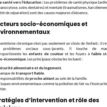
a santé vers l’éducation :
Les problèmes de santé physique (asth
anocytose, soins dentaires) et mentale (traumatismes, harcèlemen
été de séparation) sont des causes majeures d’absence.
cteurs socio-économiques et
vironnementaux
sentéisme chronique n’est pas seulement un choix de l’enfant ; il re
 problèmes sociaux sous-jacents. Il touche de man
proportionnée les
enfants de couleur
et les foyers à
faible s
io-économique
. Les principaux obstacles incluent :
sécurité alimentaire et du logement
.
manque de
transport fiable
.
responsabilités de
proche aidant
au sein de la famille.
risques environnementaux comme la pollution de l’air ou l’insécurit
tier.
ratégies d’intervention et rôle des