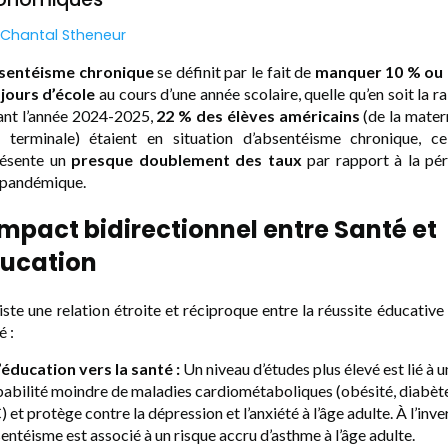
Chantal Stheneur
sentéisme chronique
se définit par le fait de
manquer 10 % ou 
jours d’école
au cours d’une année scolaire, quelle qu’en soit la ra
nt l’année 2024-2025,
22 % des élèves américains
(de la mater
 terminale) étaient en situation d’absentéisme chronique, c
résente un
presque doublement des taux
par rapport à la pé
-pandémique.
impact bidirectionnel entre Santé et
ucation
xiste une relation étroite et réciproque entre la réussite éducative 
é :
’éducation vers la santé :
Un niveau d’études plus élevé est lié à u
abilité moindre de maladies cardiométaboliques (obésité, diabète
 et protège contre la dépression et l’anxiété à l’âge adulte. À l’inve
sentéisme est associé à un risque accru d’asthme à l’âge adulte.