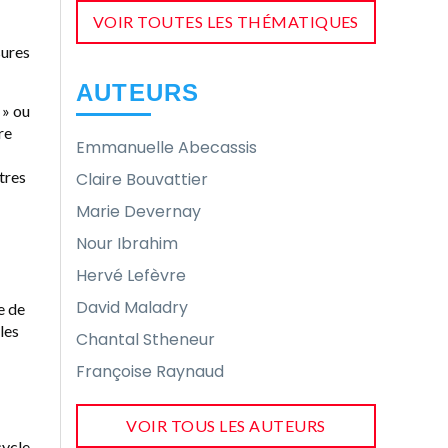
VOIR TOUTES LES THÉMATIQUES
sures
AUTEURS
» ou
re
Emmanuelle Abecassis
tres
Claire Bouvattier
Marie Devernay
Nour Ibrahim
Hervé Lefèvre
David Maladry
e de
les
Chantal Stheneur
Françoise Raynaud
VOIR TOUS LES AUTEURS
ycle