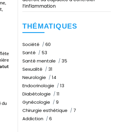
me,
l’inflammation
t,
THÉMATIQUES
Société
60
Santé
53
flète
ière
Santé mentale
35
tatut
Sexualité
31
Neurologie
14
Endocrinologie
13
Diabétologie
11
Gynécologie
9
é du
Chirurgie esthétique
7
Addiction
6