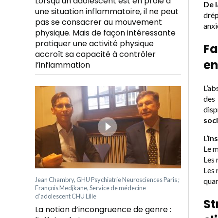
Lorsqu’un adolescent est en proie à
De l
une situation inflammatoire, il ne peut
drép
pas se consacrer au mouvement
anxi
physique. Mais de façon intéressante
pratiquer une activité physique
Fa
accroît sa capacité à contrôler
en
l’inflammation
L’ab
des
dis
soc
L’
in
Le 
Les 
Les 
Jean Chambry, GHU Psychiatrie Neurosciences Paris ;
quar
François Medjkane, Service de médecine
d’adolescent CHU Lille
St
La notion d’incongruence de genre :