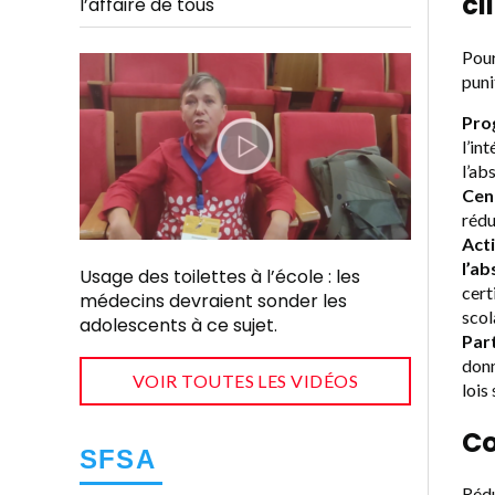
cl
l’affaire de tous
Pour
puni
Pro
l’in
l’ab
Cent
rédu
Acti
l’a
Usage des toilettes à l’école : les
cert
médecins devraient sonder les
scol
adolescents à ce sujet.
Par
donn
VOIR TOUTES LES VIDÉOS
lois
Co
SFSA
Réd