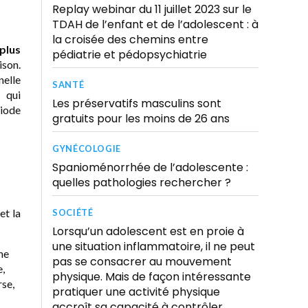
Replay webinar du 11 juillet 2023 sur le
TDAH de l’enfant et de l’adolescent : à
la croisée des chemins entre
plus
pédiatrie et pédopsychiatrie
ison.
nelle
SANTÉ
e qui
Les préservatifs masculins sont
riode
gratuits pour les moins de 26 ans
GYNÉCOLOGIE
Spanioménorrhée de l’adolescente :
quelles pathologies rechercher ?
et la
SOCIÉTÉ
Lorsqu’un adolescent est en proie à
une situation inflammatoire, il ne peut
ne
pas se consacrer au mouvement
,
physique. Mais de façon intéressante
rse,
pratiquer une activité physique
accroît sa capacité à contrôler