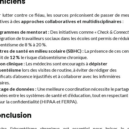
iniciens
 lutter contre ce fléau, les sources préconisent de passer de me
tives à des
approches collaboratives et multidisciplinaires
:
grammes de mentorat :
Des initiatives comme «
Check & Connect
tégration de travailleurs sociaux dans les écoles ont permis de rédui
sentéisme de 8 % à 20 %.
res de santé en milieu scolaire (SBHC) :
La présence de ces cen
it de
12 %
le risque d’absentéisme chronique.
on clinique :
Les médecins sont encouragés à
dépister
bsentéisme
lors des visites de routine, à éviter de rédiger des
ificats d’absence injustifiés et à collaborer avec les infirmières
aires.
tage de données :
Une meilleure coordination nécessite le partag
ées entre les systèmes de santé et d’éducation, tout en respectant 
 sur la confidentialité (HIPAA et FERPA).
nclusion
uire l’absentéisme chronique est essentiel pour briser le c