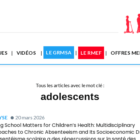
LE GRMSA
UES
VIDÉOS
LE RMEF
OFFRES M
Tous les articles avec le mot clé :
adolescents
YSE
20 mars 2026
ng School Matters for Children’s Health: Multidisciplinary
aches to Chronic Absenteeism and Its Socioeconomic Dr
bsentéisme scolaire a des répercussions sur la santé des