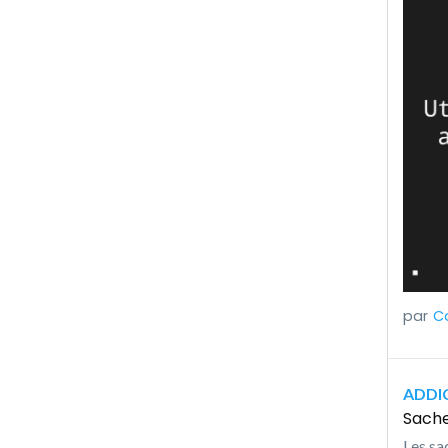
Co
ADDI
Sachet
Les sa