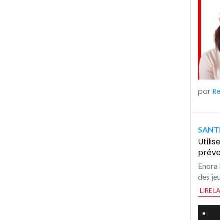
R
SANTE
Utili
préve
Enora 
des je
LIRE L