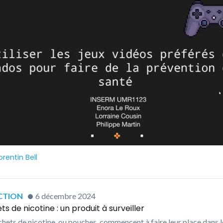
rentin Bell
CTION
6 décembre 2024
s de nicotine : un produit à surveiller
chets de nicotine, ou pouches, commencent à faire leur place dans l