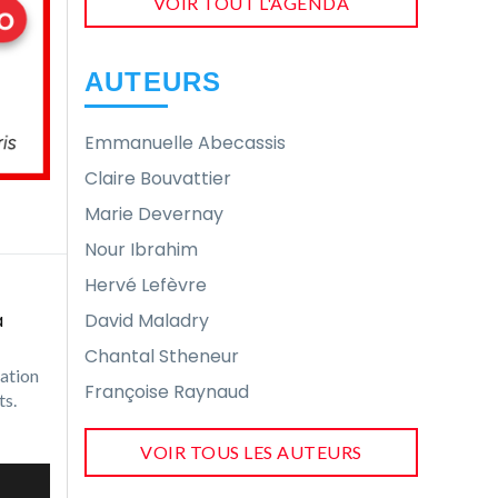
VOIR TOUT L'AGENDA
AUTEURS
Emmanuelle Abecassis
Claire Bouvattier
Marie Devernay
Nour Ibrahim
Hervé Lefèvre
a
David Maladry
Chantal Stheneur
sation
Françoise Raynaud
nts.
VOIR TOUS LES AUTEURS