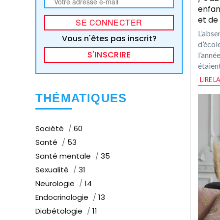
enfan
et de
L’abse
Vous n'êtes pas inscrit?
d’école
S'INSCRIRE
l’anné
étaien
LIRE L
THÉMATIQUES
Société
60
Santé
53
Santé mentale
35
Sexualité
31
Neurologie
14
Endocrinologie
13
Diabétologie
11