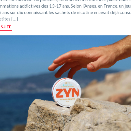
mations addictives des 13-17 ans. Selon l’Anses, en France, un jeu
6 ans sur dix connaissant les sachets de nicotine en avait déjà con
tites […]
A SUITE