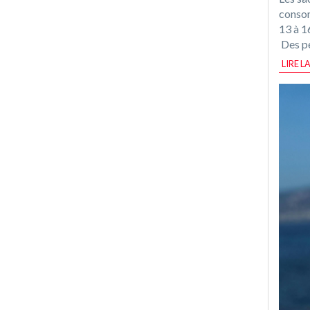
consom
13 à 1
Des pe
LIRE L