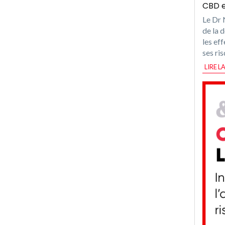
CBD e
Le Dr 
de la 
les ef
ses ri
LIRE L