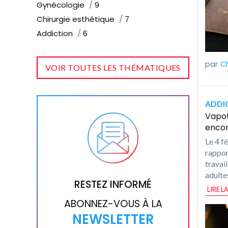
Gynécologie
9
Chirurgie esthétique
7
Addiction
6
C
VOIR TOUTES LES THÉMATIQUES
ADDI
Vapot
encor
Le 4 f
rappor
travail
adulte
RESTEZ INFORMÉ
LIRE L
ABONNEZ-VOUS À LA
NEWSLETTER